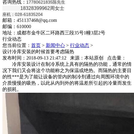
咨询热线：
17780621835陈先生
18328399962周女士
座机：028-61835204
邮箱：451137468@qq.com
邮编：610000
地址：成都市金牛区二环路西三段35号1幢3层2号
行业动态
您当前位置：
首页
>
新闻中心
>
行业动态
>
设计冷库安装的时候首要考虑隔热
发布时间：2018-09-13 21:47:12 来源：本站原创 点击量：
冷库安装设计在制冷系统上具有的隔热的功能，通常的情
况下我们又会将这个功能称之为保温或绝热。而隔热的主要目
的性***是为了能让设备的管内的制冷剂通过向周围环境中的
介质慢慢的吸热，以此从内到外的将温差所引起的冷量而发生
的损耗。